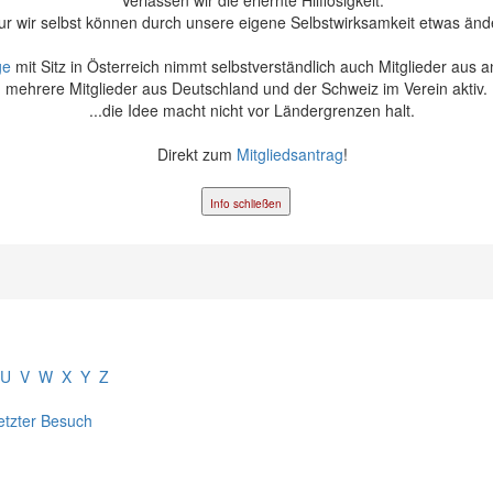
ur wir selbst können durch unsere eigene Selbstwirksamkeit etwas änd
ge
mit Sitz in Österreich nimmt selbstverständlich auch Mitglieder aus 
mehrere Mitglieder aus Deutschland und der Schweiz im Verein aktiv.
...die Idee macht nicht vor Ländergrenzen halt.
Direkt zum
Mitgliedsantrag
!
Info schließen
U
V
W
X
Y
Z
etzter Besuch