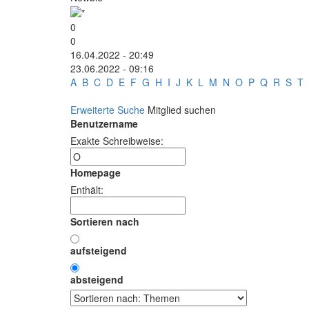
0
0
16.04.2022 - 20:49
23.06.2022 - 09:16
A
B
C
D
E
F
G
H
I
J
K
L
M
N
O
P
Q
R
S
T
Erweiterte Suche
Mitglied suchen
Benutzername
Exakte Schreibweise:
Homepage
Enthält:
Sortieren nach
aufsteigend
absteigend