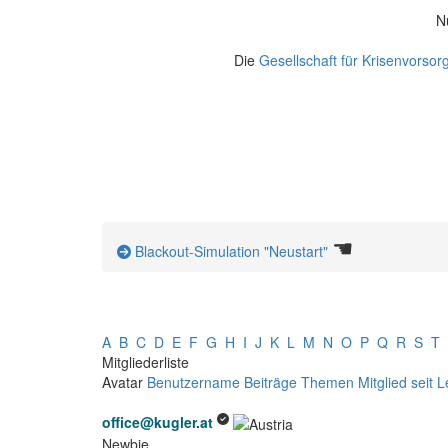
N
Die
Gesellschaft für Krisenvorsor
☚
Blackout-Simulation "Neustart"
A
B
C
D
E
F
G
H
I
J
K
L
M
N
O
P
Q
R
S
T
Mitgliederliste
Avatar
Benutzername
Beiträge
Themen
Mitglied seit
L
office@kugler.at
Newbie